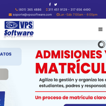
(601) 365 4886
311 451 9129 - 317 656 4490
soporte@vpssoftware.com
Lun -Sáb 7:00am - 6:00pm