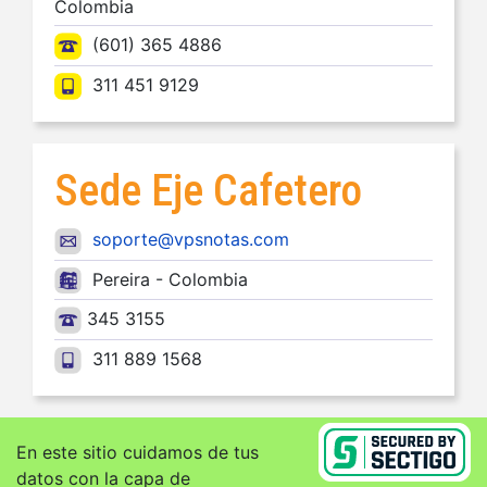
Colombia
(601) 365 4886
311 451 9129
Sede Eje Cafetero
soporte@vpsnotas.com
Pereira - Colombia
345 3155
311 889 1568
En este sitio cuidamos de tus
datos con la capa de